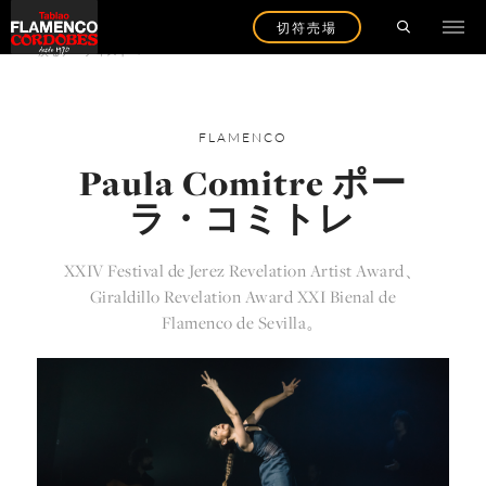
切符売場
戻るアーティストへ
FLAMENCO
Paula Comitre ポー
ラ・コミトレ
XXIV Festival de Jerez Revelation Artist Award、
Giraldillo Revelation Award XXI Bienal de
Flamenco de Sevilla。