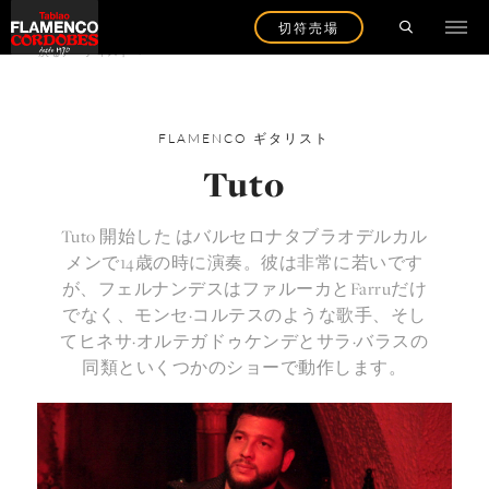
切符売場
戻るアーティストへ
FLAMENCO
ギタリスト
Tuto
Tuto 開始した はバルセロナタブラオデルカル
メンで14歳の時に演奏。彼は非常に若いです
が、フェルナンデスはファルーカとFarruだけ
でなく、モンセ·コルテスのような歌手、そし
てヒネサ·オルテガドゥケンデとサラ·バラスの
同類といくつかのショーで動作します。