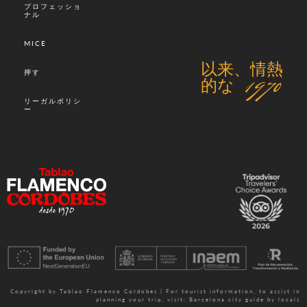
プロフェッショ
ナル
MICE
以来、情熱
押す
的な 1970
リーガルポリシ
ー
Copyright by Tablao Flamenco Cordobes | For tourist information, to assist in
planning your trip, visit:
Barcelona city guide by locals