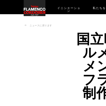
イニシエーショ
私たち
ン
ニュースに戻ります
国立
ル
メ
フ
制