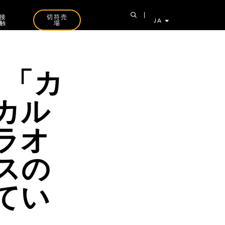
接
切符売
JA
触
場
、「カ
カル
ラオ
スの
てい