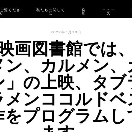
をご覧くださ
私たちに関して
発
ニュー
い
は
見
ス
2022年5月18日
映画図書館では
メン、カルメン、
ン」の上映、タブ
ラメンココルドベ
作をプログラムし