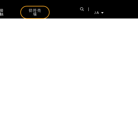
接
切符売
JA
触
場