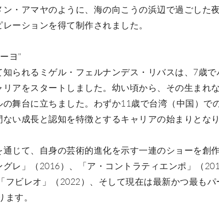
メン・アマヤのように、海の向こうの浜辺で過ごした
ピレーションを得て制作されました。
ーヨ"
て知られるミゲル・フェルナンデス・リバスは、7歳で
ャリアをスタートしました。幼い頃から、その生まれ
ルの舞台に立ちました。わずか11歳で台湾（中国）で
間ない成長と認知を特徴とするキャリアの始まりとな
を通じて、自身の芸術的進化を示す一連のショーを創
グレ」（2016）、「ア・コントラティエンポ」（20
、「フビレオ」（2022）、そして現在は最新かつ最も
あります。