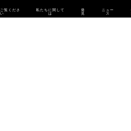
をご覧くださ
私たちに関して
発
ニュー
い
は
見
ス