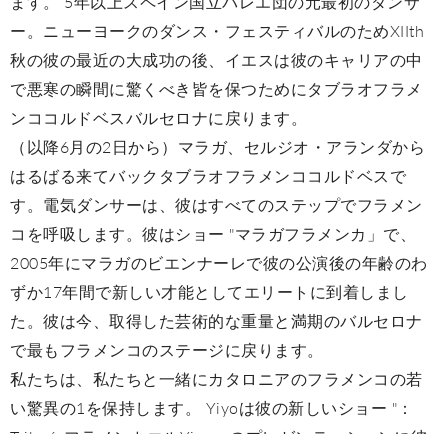
ます。 5年以上スペイン国立バレエ団の元最初のダンサ
ー。ニューヨークのダンス・フェスティバルのためXIIth
秋の彼の最近の大成功の後、イエスは彼のキャリアの中
で悪寒の瞬間に驚くべき皆を保つためにタブラオフラメ
ンココルドベスバルセロナに戻ります。
（以降6月の2日から）マラガ、セルジオ・アランダから
はるばる来てバックタブラオフラメンココルドベスで
す。電気ダンサーは、彼はすべてのステップでフラメン
コを呼吸します。彼はショー "マラガフラメンカ」で、
2005年にマラガのビエンナーレで彼の公演後の年齢のわ
ずか17年間で新しい才能としてエリ​​ートに到着しまし
た。彼は今、取得した芸術的な重量と満期のバルセロナ
で最もフラメンコのステージに戻ります。
私たちは、私たちと一緒にカタロニアのフラメンコの若
い驚異の1を保持します。 Yiyoは彼の新しいショー "：
TrilogíaフラメンカエルYiyo」のプレゼンテーションに彼