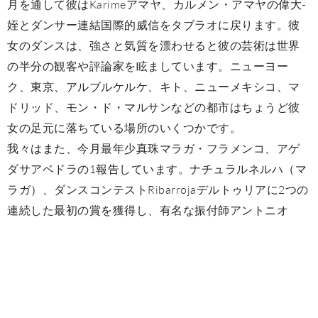
月を通して彼はKarimeアマヤ、カルメン・アマヤの偉大-
姪とダンサー連結国際的威信をタブラオに戻ります。彼
女のダンスは、強さと気質を漂わせると彼の芸術は世界
の半分の観客や評論家を眩ましています。ニューヨー
ク、東京、アルブルケルケ、キト、ニューメキシコ、マ
ドリッド、モン・ド・マルサンなどの都市はちょうど彼
女の足元に落ちている場所のいくつかです。
我々はまた、今月最年少真珠マラガ・フラメンコ、アゲ
ダサアベドラの1報告しています。ナチュラルネルハ（マ
ラガ）、ダンスコンテストRibarrojaデルトゥリアに2つの
連続した最初の賞を獲得し、有名な振付師アントニオ
Najarroのダンスカンパニーのための奨学金を授与される
ように彼を導きました。それのおかげで自分のショーで
マヌエルLinanまたはPericetのような数字と協力し、フラ
メンコダンスのエリートに入ります。レギュラーとスペ
イン地理学の最高のタブラオの段階で、それは彼の世代