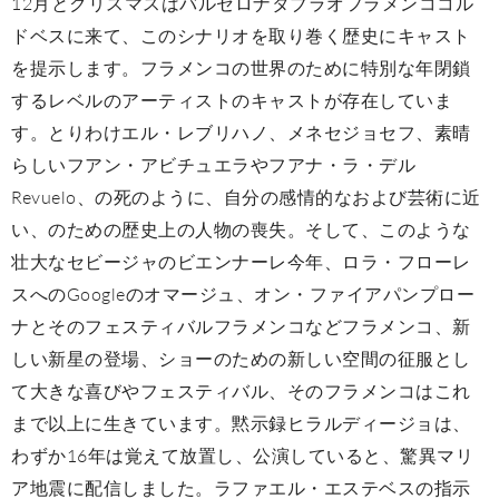
12月とクリスマスはバルセロナタブラオフラメンココル
ドベスに来て、このシナリオを取り巻く歴史にキャスト
を提示します。フラメンコの世界のために特別な年閉鎖
するレベルのアーティストのキャストが存在していま
す。とりわけエル・レブリハノ、メネセジョセフ、素晴
らしいフアン・アビチュエラやフアナ・ラ・デル
Revuelo、の死のように、自分の感情的なおよび芸術に近
い、のための歴史上の人物の喪失。そして、このような
壮大なセビージャのビエンナーレ今年、ロラ・フローレ
スへのGoogleのオマージュ、オン・ファイアパンプロー
ナとそのフェスティバルフラメンコなどフラメンコ、新
しい新星の登場、ショーのための新しい空間の征服とし
て大きな喜びやフェスティバル、そのフラメンコはこれ
まで以上に生きています。黙示録ヒラルディージョは、
わずか16年は覚えて放置し、公演していると、驚異マリ
ア地震に配信しました。ラファエル・エステベスの指示