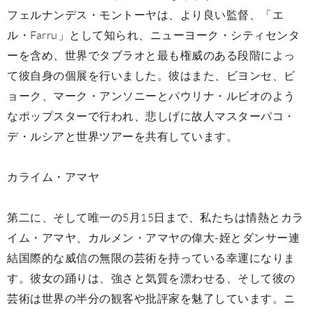
フェルナンデス・モントーヤは、より良い監督、「エ
ル・Farru」として知られ、ニューヨーク・シティセンタ
ーを含め、世界でタブラオと最も権威のある段階によっ
て彼自身の個展を行いました。彼はまた、ビヨンセ、ビ
ョーク、マーク・アンソニーとパウリナ・ルビオのよう
なポップスターで行われ、悲しげに故人マスターパコ・
デ・ルシアと世界ツアーを共有しています。
カライム・アマヤ
第二に、そして唯一の5月15日まで、私たちは情熱とカラ
イム・アマヤ、カルメン・アマヤの偉大-姪とダンサー連
結国際的な威信の無限の芸術を持っている幸運になりま
す。彼女の踊りは、強さと気質を漂わせる、そして彼の
芸術は世界の半分の観客や批評家を魅了しています。ニ