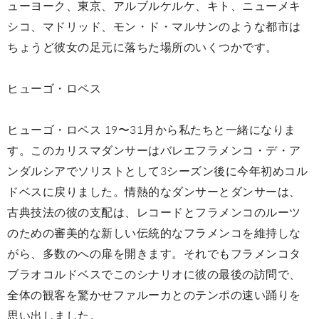
ューヨーク、東京、アルブルケルケ、キト、ニューメキ
シコ、マドリッド、モン・ド・マルサンのような都市は
ちょうど彼女の足元に落ちた場所のいくつかです。
ヒューゴ・ロペス
ヒューゴ・ロペス 19〜31月から私たちと一緒になりま
す。このカリスマダンサーはバレエフラメンコ・デ・ア
ンダルシアでソリストとして3シーズン後に今年初めコル
ドベスに戻りました。情熱的なダンサーとダンサーは、
古典技法の彼の支配は、レコードとフラメンコのルーツ
のための審美的な新しい伝統的なフラメンコを維持しな
がら、多数のへの扉を開きます。それでもフラメンコタ
ブラオコルドベスでこのシナリオに彼の最後の訪問で、
全体の観客を驚かせファルーカとのテンポの速い踊りを
思い出しました。