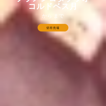
コルドベス月
から まで
切符売場