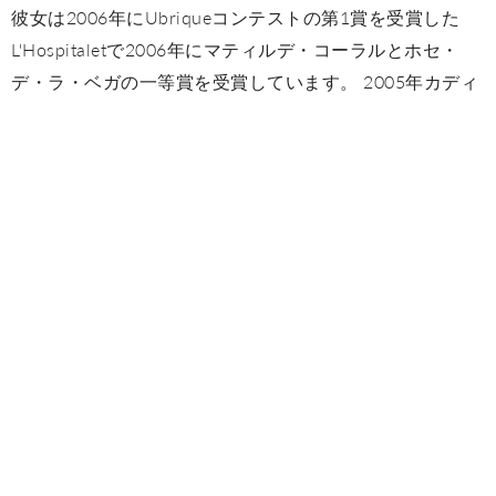
彼女は2006年にUbriqueコンテストの第1賞を受賞した
L'Hospitaletで2006年にマティルデ・コーラルとホセ・
デ・ラ・ベガの一等賞を受賞しています。 2005年カディ
スのペニャ・デ・ラ・ペルラ・コンテストでのアレグリ
ア・ダンス部門での優勝、2005年のエステポナ・カント
ーラコンテストでの優勝。
Marina Valiente
セビリアで生まれ、フラメンコが彼女の中に散らばって
いたアーティストの家族の胸の中で、彼女は3歳の時に初
めて舞台に上がった。
バイラオーラとして、マリーナは世界中で演奏していま
す。彼女の作品は、彼女のショー "Galvánicas"でセビージ
ャのBienal de laで行われ、彼女はMont de Marsans