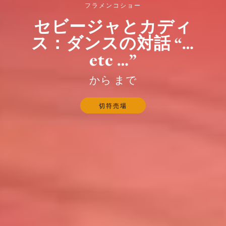
フラメンコショー
セビージャとカディ
ス：ダンスの対話 “…
etc …”
から まで
切符売場