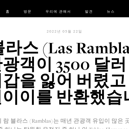
홈
방문
우리에 관해서
발견
뉴스
2022년 05월 22일
라스 (Las Rambl
관광객이 3500 달러
지갑을 잃어 버렸고
이이를 반환했습
람 블라스 (Ramblas)는 매년 관광객 유입이 많은 