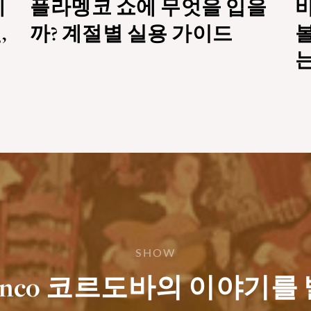
페
플라멩코 쇼에 무엇을 입을
,
까? 계절별 실용 가이드
볼
는
SHOW
lamenco 코르도바의 이야