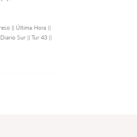
reso
||
Última Hora
||
|
Diario Sur
||
Tur 43
||