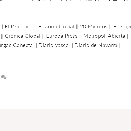
||
El Periódico
||
El Confidencial
||
20 Minutos
||
El Prog
||
Crónica Global
||
Europa Press
||
Metropoli Abierta
|
urgos Conecta
||
Diario Vasco
||
Diario de Navarra
||