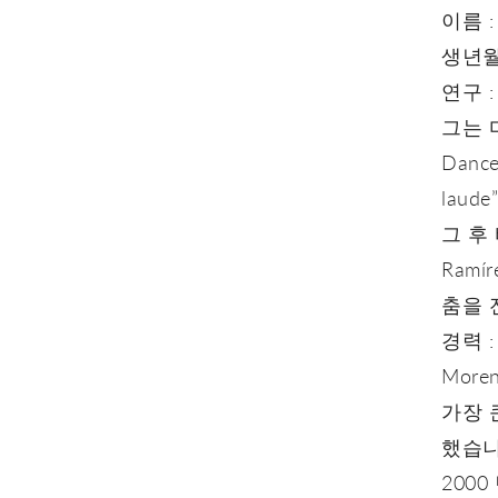
이름 : 
생년월
연구 :
그는 마
Danc
lau
그 후 바
Ramír
춤을 
경력 : 
Moren
가장 
했습니
2000