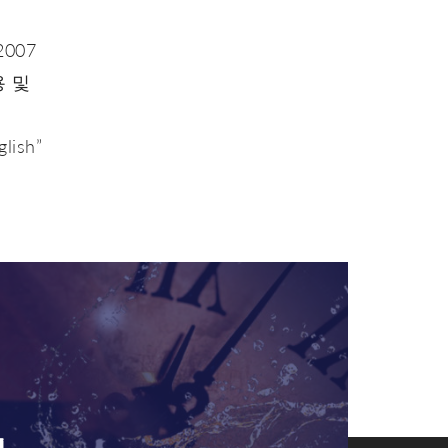
2007
용 및
glish”