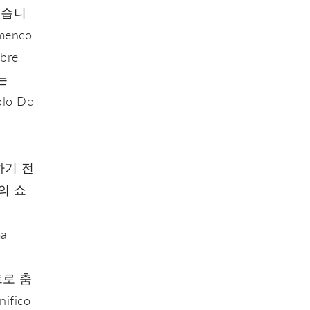
작했습니
menco
re
그는
lo De
품하기 전
신의 쇼
a
트로 춤
fico