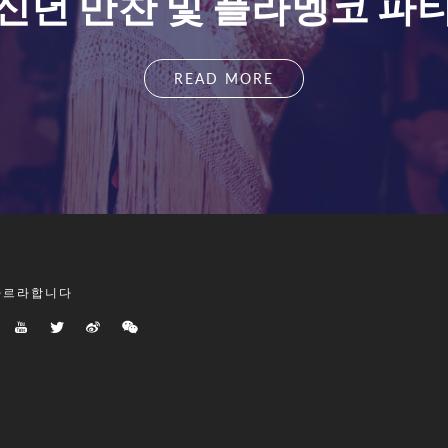
신년 만찬 및 플라멩코 파
READ MORE
따르라합니다