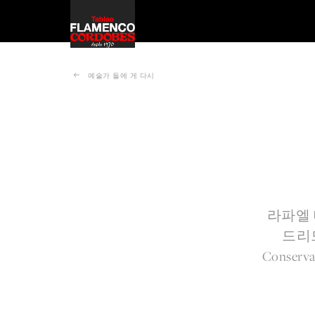
예술가 들에 게 다시
라파엘 데
드리드
Conse