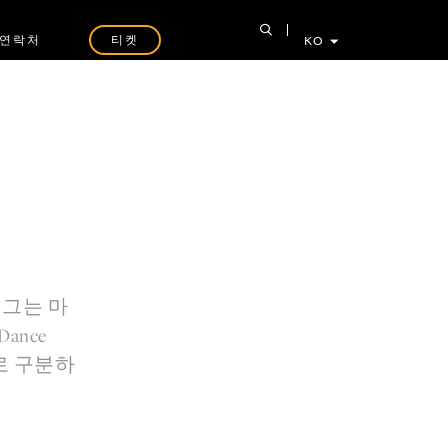
연락처
티켓
KO
한 그는 마
ance
'로 구분하