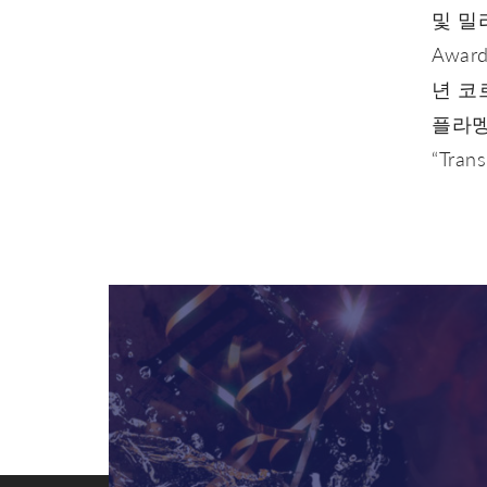
및 밀
Awar
년 코
플라멩
“Trans