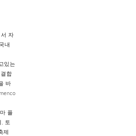
l에서 자
 국내
지고있는
 결합
을 바
menco
수마 플
, 토
 축제