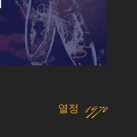
티
열정 1970