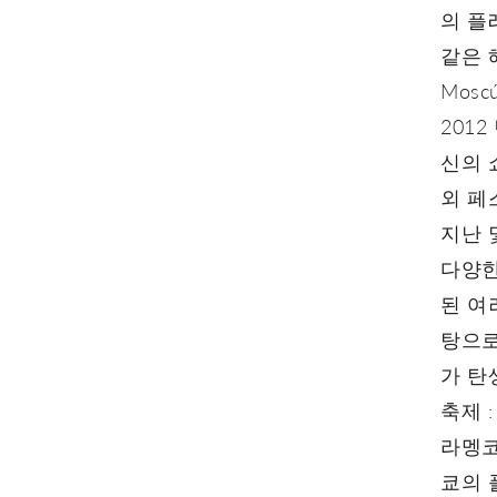
의 플
같은 해 
Mosc
2012 
신의 쇼
외 페스
지난 
다양한
된 여
탕으로 
가 탄
축제 
라멩코
쿄의 플