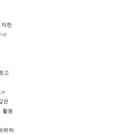
 시작한
al
플라멩고
ue
과 같은
 활동
 데뷔하