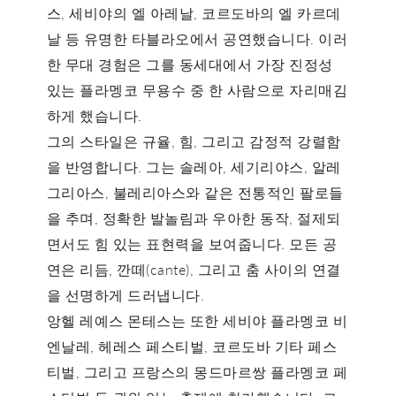
스
, 세비야의
엘 아레날
, 코르도바의
엘 카르데
날
등 유명한 타블라오에서 공연했습니다. 이러
한 무대 경험은 그를 동세대에서 가장 진정성
있는 플라멩코 무용수 중 한 사람으로 자리매김
하게 했습니다.
그의 스타일은 규율, 힘, 그리고 감정적 강렬함
을 반영합니다. 그는
솔레아
,
세기리야스
,
알레
그리아스
,
불레리아스
와 같은 전통적인 팔로들
을 추며, 정확한 발놀림과 우아한 동작, 절제되
면서도 힘 있는 표현력을 보여줍니다. 모든 공
연은 리듬,
깐떼(cante)
, 그리고 춤 사이의 연결
을 선명하게 드러냅니다.
앙헬 레예스 몬테스는 또한
세비야 플라멩코 비
엔날레
,
헤레스 페스티벌
,
코르도바 기타 페스
티벌
, 그리고 프랑스의
몽드마르쌍 플라멩코 페