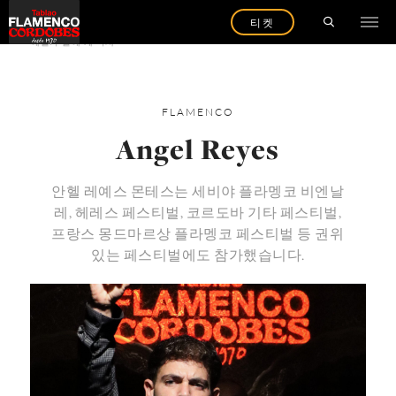
티켓
예술가 들에 게 다시
FLAMENCO
Angel Reyes
안헬 레예스 몬테스는 세비야 플라멩코 비엔날
레, 헤레스 페스티벌, 코르도바 기타 페스티벌,
프랑스 몽드마르상 플라멩코 페스티벌 등 권위
있는 페스티벌에도 참가했습니다.