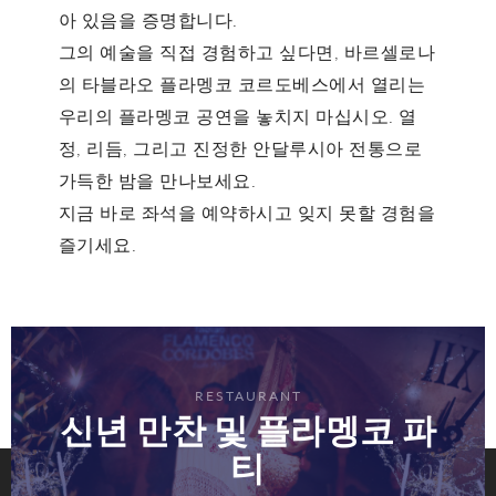
아 있음을 증명합니다.
그의 예술을 직접 경험하고 싶다면, 바르셀로나
의
타블라오 플라멩코 코르도베스
에서 열리는
우리의 플라멩코 공연을 놓치지 마십시오. 열
정, 리듬, 그리고 진정한 안달루시아 전통으로
가득한 밤을 만나보세요.
지금 바로 좌석을 예약하시고 잊지 못할 경험을
즐기세요.
RESTAURANT
신년 만찬 및 플라멩코 파
티