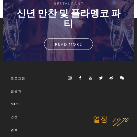
RESTAURANT
신년 만찬 및 플라멩코 파
티
READ MORE
프로그램
전문가
MICE
열정 1970
언론
법적