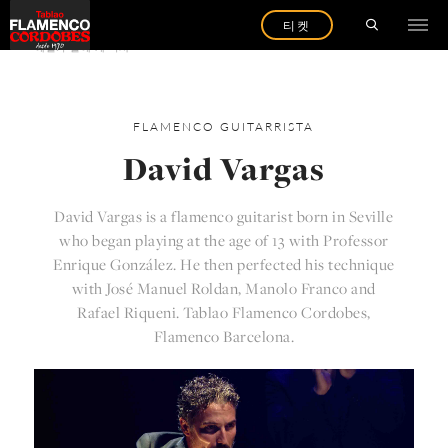
티켓
예술가 들에 게 다시
FLAMENCO
GUITARRISTA
David Vargas
David Vargas is a flamenco guitarist born in Seville
who began playing at the age of 13 with Professor
Enrique González. He then perfected his technique
with José Manuel Roldan, Manolo Franco and
Rafael Riqueni. Tablao Flamenco Cordobes,
Flamenco Barcelona.