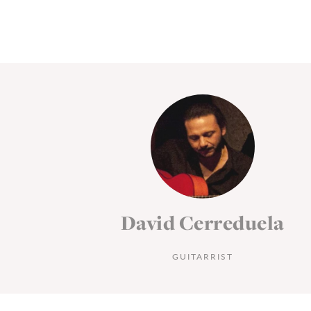
la
David Cerreduela
GUITARRIST