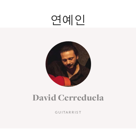
연예인
David Cerreduela
GUITARRIST