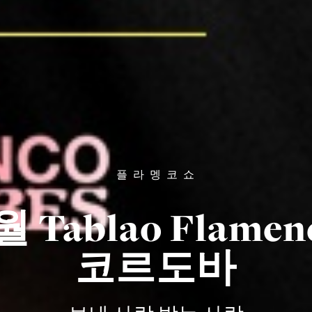
플 라 멩 코 쇼
 월 Tablao Flamen
코르도바