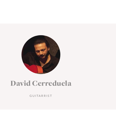
David Cerreduela
D
GUITARRIST