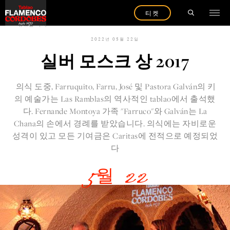
티켓
뉴스를 다시
2022년 05월 22일
실버 모스크 상 2017
의식 도중, Farruquito, Farru, José 및 Pastora Galván의 키
의 예술가는 Las Ramblas의 역사적인 tablao에서 출석했
다. Fernande Montoya 가족 "Farruco"와 Galván는 La
Chana의 손에서 경례를 받았습니다. 의식에는 자비로운
성격이 있고 모든 기여금은 Caritas에 전적으로 예정되었
다
5월 22