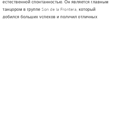
естественной спонтанностью. Он является главным
танцором в группе Son de la Frontera, который
добился больших успехов и получил отличных
критиков (награда Critics Award, Мадрид, награда за
лучшую живую выставку года). Они также были
номинированы на латинский Grammys в 2007 году и
награждены лондонской BBC лучшей европейской
группой.
Серхио Аранда и Мариви Гранадо возвращаются в
Таблао Фламенко Кордобес, после того как они
посетили сцену в прошлом апреле, принеся Малаге
чудо, свою родину. Серджио выступал на многих
фестивалях и театрах, как национальных, так и
международных, имеющих большое значение, таких
как Фестиваль Nou Barris в Барселоне, Cumbre