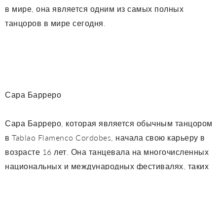
в мире, она является одним из самых полных
танцоров в мире сегодня.
Сара Барреро
Сара Барреро, которая является обычным танцором
в Tablao Flamenco Cordobes, начала свою карьеру в
возрасте 16 лет. Она танцевала на многочисленных
национальных и международных фестивалях, таких
как феминации фламенко в Париже, Марселе, Лионе
и Ниме во Франции или в США Flamenco Фестиваль
среди многих других и разделил сцену с такими