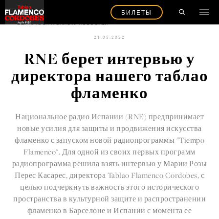
БИЛЕТЫ
ВЕРНУТЬСЯ К СПИСКУ НОВОСТЕЙ
21.05.2022
RNE берет интервью у
директора нашего таблао
фламенко
Национальное радио Испании (RNE) предпринимает
новые усилия для защиты и продвижения искусства
фламенко с запуском новой радиопрограммы "Tiempo
Flamenco". Для одной из своих первых программ
радиопрограмма решила взять интервью у Марии Розы
Перес Касарес, директора
Tablao Flamenco Cordobes,
с
целью подчеркнуть важность этого исторического
пространства в культурной защите и распространении
фламенко в Барселоне и Испании с момента ее