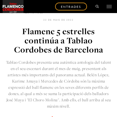
ENTRADES
TORNAR A LES NOTÍCIES
22 DE MAIG DE 2022
Flamenc 5 estrelles
continúa a Tablao
Cordobes de Barcelona
Tablao Cordobes presenta una autèntica antologia del talent
en el seu escenari durant el mes de maig, presentant als
artistes més importants del panorama actual. Belén López,
Karime Amaya i Mercedes de Córdoba són la màxima
expressió del ball flamenc en les seves diferents perfils de
dones, al qual a més se suma la participació dels balladors
José Maya i "El Choro Molina". Amb ells, el ball arriba al seu
màxim nivell.