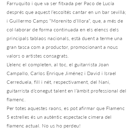
Farruquito i que va ser fitxada per Paco de Lucía
després que aquest l’escoltés cantar en un bar sevillà;
i Guillermo Camps “Morenito d’Illora”, que, a més de
col·laborar de forma continuada en els elencs dels
principals tablaos nacionals, està duent a terme una
gran tasca com a productor, promocionant a nous
valors o artistes consagrats.
L’elenc el completen, al toc, el guitarrista Joan
Campallo, Carlos Enrique Jiménez i David i Israel
Cerreduela, fill i nét, respectivament, del Nani,
guitarrista d’conegut talent en l’àmbit professional del
flamenc.
Per totes aquestes raons, es pot afirmar que Flamenc
5 estrelles és un autèntic espectacle cimera del
flamenc actual. No us ho perdeu!