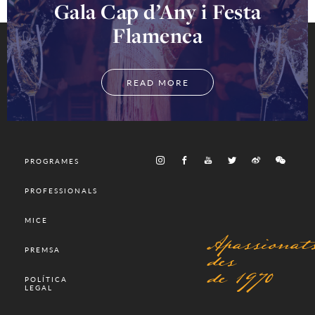
Gala Cap d’Any i Festa
Flamenca
READ MORE
PROGRAMES
PROFESSIONALS
MICE
Apassionat
des
PREMSA
de 1970
POLÍTICA
LEGAL