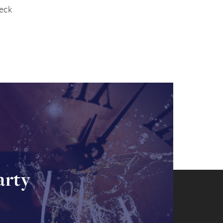
eck
arty