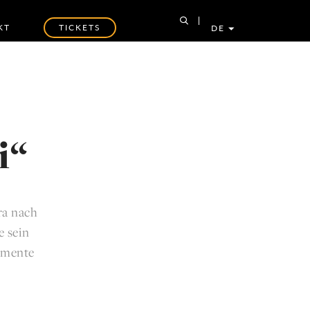
KT
TICKETS
DE
i“
ra nach
e sein
rumente