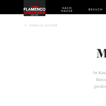
NACH
BESUCH
HAUSE
ZURÜCK ZU KÜNSTLER
M
In Kat
Barce
profes