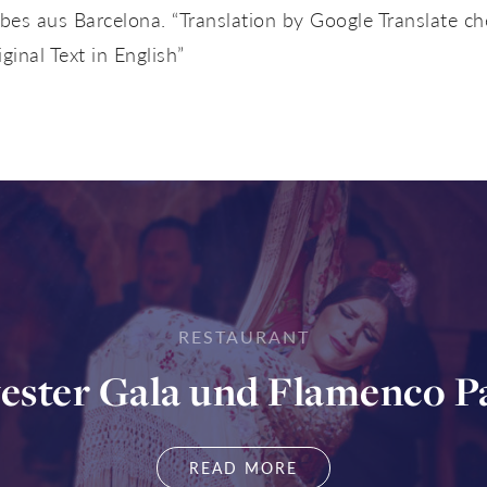
es aus Barcelona. “Translation by Google Translate ch
iginal Text in English”
RESTAURANT
vester Gala und Flamenco P
READ MORE