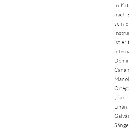
In Ka
nach B
sein p
Instru
ist er
inter
Domin
Canal
Manol
Ortega
„Cano
Liñán,
Galván
Sänge