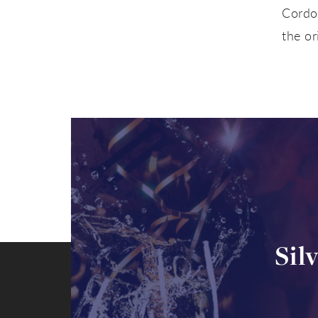
Cordob
the or
Sil