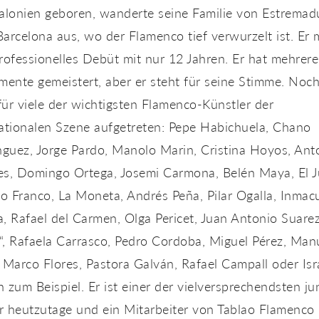
talonien geboren, wanderte seine Familie von Estremad
arcelona aus, wo der Flamenco tief verwurzelt ist. Er
rofessionelles Debüt mit nur 12 Jahren. Er hat mehrere
mente gemeistert, aber er steht für seine Stimme. Noch
 für viele der wichtigsten Flamenco-Künstler der
nationalen Szene aufgetreten: Pepe Habichuela, Chano
guez, Jorge Pardo, Manolo Marin, Cristina Hoyos, Ant
es, Domingo Ortega, Josemi Carmona, Belén Maya, El J
o Franco, La Moneta, Andrés Peña, Pilar Ogalla, Inmac
, Rafael del Carmen, Olga Pericet, Juan Antonio Suare
“, Rafaela Carrasco, Pedro Cordoba, Miguel Pérez, Man
 Marco Flores, Pastora Galván, Rafael Campall oder Isr
 zum Beispiel. Er ist einer der vielversprechendsten j
r heutzutage und ein Mitarbeiter von Tablao Flamenco