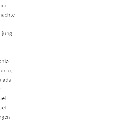
ura
 machte
 jung
onio
unco,
ulada
z
uel
ael
ungen