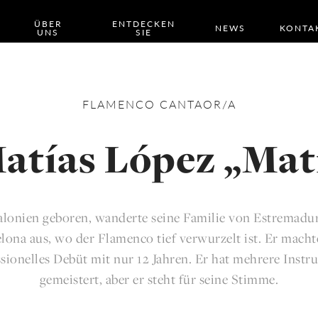
ÜBER
ENTDECKEN
NEWS
KONTA
UNS
SIE
FLAMENCO
CANTAOR/A
atías López „Mat
alonien geboren, wanderte seine Familie von Estremadu
lona aus, wo der Flamenco tief verwurzelt ist. Er macht
sionelles Debüt mit nur 12 Jahren. Er hat mehrere Inst
gemeistert, aber er steht für seine Stimme.