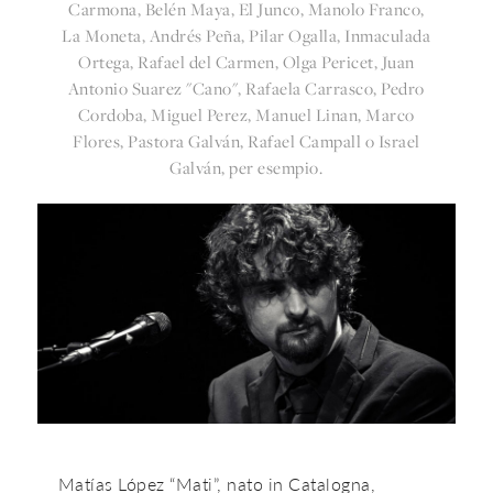
Carmona, Belén Maya, El Junco, Manolo Franco,
La Moneta, Andrés Peña, Pilar Ogalla, Inmaculada
Ortega, Rafael del Carmen, Olga Pericet, Juan
Antonio Suarez "Cano", Rafaela Carrasco, Pedro
Cordoba, Miguel Perez, Manuel Linan, Marco
Flores, Pastora Galván, Rafael Campall o Israel
Galván, per esempio.
Matías López “Mati”, nato in Catalogna,