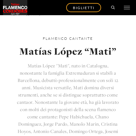
BIGLIETTI
TORNA AGLI ARTISTI
FLAMENCO
CANTANTE
Matías López “Mati”
Matías López "Mati", nato in Catalogna,
nonostante la famiglia Extremaduran si stabilì a
Barcellona, ​​debuttò professionalmente con soli 12
anni. Musicista versatile, Mati domina diversi
strumenti, anche se si distingue soprattutto come
cantaor. Nonostante la giovane età, ha già lavorato
con molti dei protagonisti della scena flamenco
come cantante: Pepe Habichuela, Chano
Dominguez, Jorge Pardo, Manolo Marin, Cristina
Hoyos, Antonio Canales, Domingo Ortega, Josemi