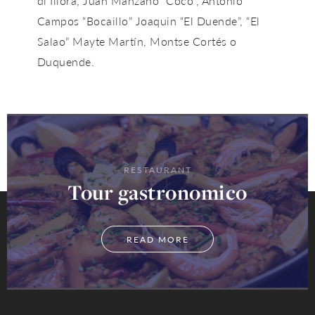
di Íllora, Juan Manzano “Coco”, Antonio
Campos “Bocaillo” Joaquin “El Duende”, “El
Salao” Mayte Martín, Montse Cortés o
Duquende.
RESTAURANT
Tour gastronomico
READ MORE