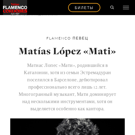
БИЛЕТЫ
ВЕРНУТЬСЯ К ХУДОЖНИКАМ
FLAMENCO
ПЕВЕЦ
Matías López «Mati»
Матиас Лопес «Мати», родившийся в
Каталонии, хотя из семьи Эстремадуран
поселился в Барселоне, дебютировал
профессионально всего лишь 12 лет.
Многогранный музыкант, Мати доминирует
над несколькими инструментами, хотя он
выделяется особенно как кантора.