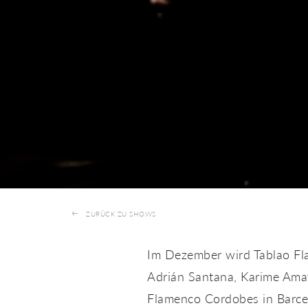
ZURÜCK ZU SHOWS
Im Dezember wird Tablao Fla
Adrián Santana, Karime Ama
Flamenco Cordobes in Barce