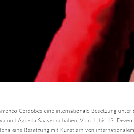
menco Cordobes eine internationale Besetzung unter d
ya und Águeda Saavedra haben. Vom 1. bis 13. Dezemb
lona eine Besetzung mit Künstlern von internationale