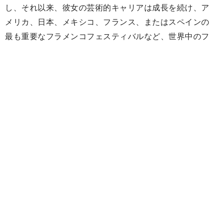
し、それ以来、彼女の芸術的キャリアは成長を続け、ア
メリカ、日本、メキシコ、フランス、またはスペインの
最も重要なフラメンコフェスティバルなど、世界中のフ
ェスティバルや劇場でパフォーマンスを披露しました。
場所。さらに、2018年11月にカリメアマヤはバルセロナ
のSAT Teatreで自身のショーを初演しました：La
Fuente。
アグエダサアベドラ