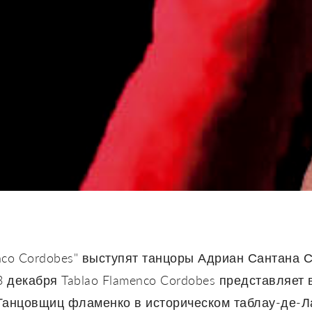
enco Cordobes" выступят танцоры Адриан Сантана 
3 декабря Tablao Flamenco Cordobes представляет
Танцовщиц фламенко в историческом таблау-де-Л