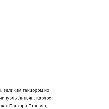
, великим танцором из
Мануэль Линьян, Карлос
 как Пастора Гальван,