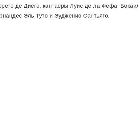
рето де Диего, кантаоры Луис де ла Фефа, Бокаи
ернандес Эль Туто и Эудженио Сантьяго.