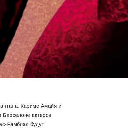
Сантана, Кариме Амайя и
 в Барселоне актеров
ас-Рамблас будут