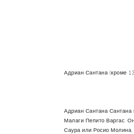
Адриан Сантана (кроме 13
Адриан Сантана Сантана н
Малаги Пепито Варгас. Он
Саура или Росио Молина, 