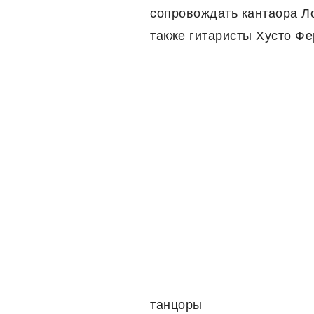
сопровождать кантаора Ло
также гитаристы Хусто Ф
танцоры