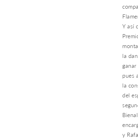
compa
Flamen
Y así 
Premio
monta
la da
ganar 
pues 
la con
del e
segund
Bienal
encar
y Rafa