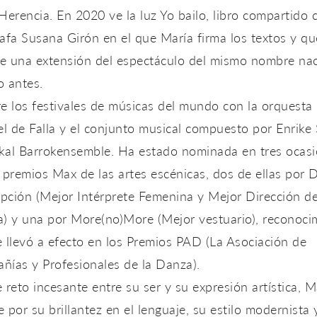
Herencia. En 2020 ve la luz Yo bailo, libro compartido 
afa Susana Girón en el que María firma los textos y qu
e una extensión del espectáculo del mismo nombre na
o antes.
e los festivales de músicas del mundo con la orquesta
 de Falla y el conjunto musical compuesto por Enrike 
kal Barrokensemble. Ha estado nominada en tres ocas
 premios Max de las artes escénicas, dos de ellas por D
pción (Mejor Intérprete Femenina y Mejor Dirección d
a) y una por More(no)More (Mejor vestuario), reconoci
 llevó a efecto en los Premios PAD (La Asociación de
ñías y Profesionales de la Danza).
 reto incesante entre su ser y su expresión artística, M
 por su brillantez en el lenguaje, su estilo modernista 