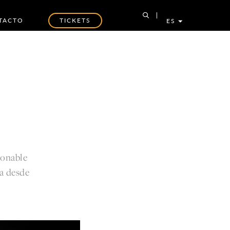
TACTO
TICKETS
ES
ionable
ca desde