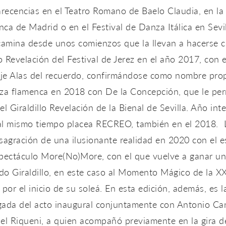
recencias en el Teatro Romano de Baelo Claudia, en l
ca de Madrid o en el Festival de Danza Itálica en Sevil
camina desde unos comienzos que la llevan a hacerse c
 Revelación del Festival de Jerez en el año 2017, con e
je Alas del recuerdo, confirmándose como nombre pro
nza flamenca en 2018 con De la Concepción, que le per
el Giraldillo Revelación de la Bienal de Sevilla. Año int
al mismo tiempo placea RECREO, también en el 2018. 
sagración de una ilusionante realidad en 2020 con el e
spectáculo More(No)More, con el que vuelve a ganar un
o Giraldillo, en este caso al Momento Mágico de la XX
 por el inicio de su soleá. En esta edición, además, es l
gada del acto inaugural conjuntamente con Antonio Ca
el Riqueni, a quien acompañó previamente en la gira d