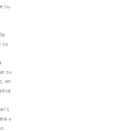
de su
da
e su
a
ar su
s, en
ativa
er’s
era y
us