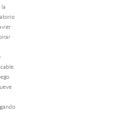
 la
atorio
avier
irar
e
icable.
iego
mueve
,
egando