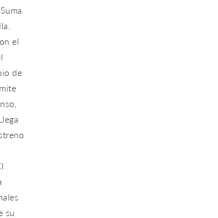
a Suma
la.
on el
l
pio de
mite
enso,
Llega
streno
I
a
nales
e su