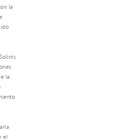
con la
e
cido
Solinís
iones
e la
e
miento
aría
y el