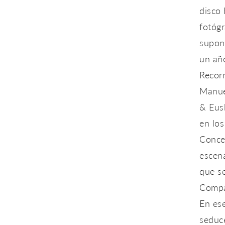
disco 
fotógr
supon
un añ
Recorr
Manuel
& Eus
en los
Conce
escen
que se
Compa
En ese
seduce