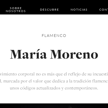
SOBRE
DESCUBRE
NOTICIAS
CON
NOSOTROS
FLAMENCO
María Moreno
imiento corporal no es más que el reflejo de su incuest
d, marcada por el valor que dedica a la tradición flamen
unos códigos actualizados y contemporáneos.