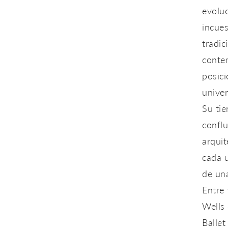
evoluc
incues
tradic
conte
posici
univer
Su tie
conflu
arquit
cada u
de una
Entre 
Wells 
Ballet