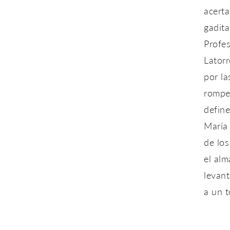
acerta
gadita
Profes
Latorr
por la
rompe
define
María 
de lo
el alm
levant
a un 