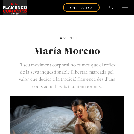
ENTRADES
TORNAR ALS ARTISTES
FLAMENCO
María Moreno
El seu moviment corporal no és més que el reflex
de la seva inqüestionable llibertat, marcada pel
valor que dedica a la tradició flamenca des d'uns
codis actualitzats i contemporanis.