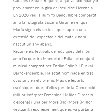
Canales i Rafael Riqueni, a qui va acompanyar
prèviament en la gira del seu disc Herència.
En 2020 veu la llum Yo Bailo, llibre compartit
amb la fotògrafa Susana Girón en el qual
María signa els textos i que suposa una
extensió de l’espectacle del mateix nom
nascut un any abans.
Recorre els festivals de músiques del món
amb l’orquestra Manuel de Falla i el conjunt
musical compost per Enrike Solinís i Euskal
Barrokensemble. Ha estat nominada en tres
ocasions en els premis Max de les arts
escèniques, dues d’elles per de la Concepció
(Millor Intèrpret Femenina i Millor Direcció
d’escena) i una per More (No) More (Millor
vestuari), reconeixement que es va portar a