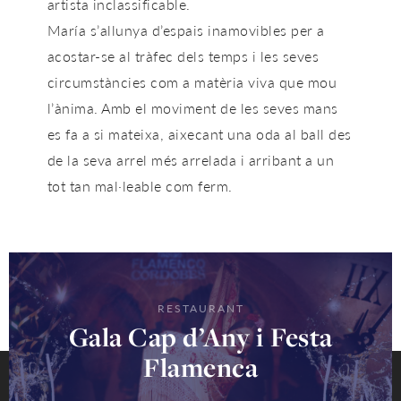
artista inclassificable.
María s’allunya d’espais inamovibles per a
acostar-se al tràfec dels temps i les seves
circumstàncies com a matèria viva que mou
l’ànima. Amb el moviment de les seves mans
es fa a si mateixa, aixecant una oda al ball des
de la seva arrel més arrelada i arribant a un
tot tan mal·leable com ferm.
RESTAURANT
Gala Cap d’Any i Festa
Flamenca