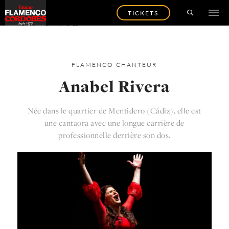
TICKETS
RETOUR AUX ARTISTES
FLAMENCO
CHANTEUR
Anabel Rivera
Née dans le quartier de Mentidero (Cádiz), elle est
une cantaora avec une longue carrière de
professionnelle derrière son dos.