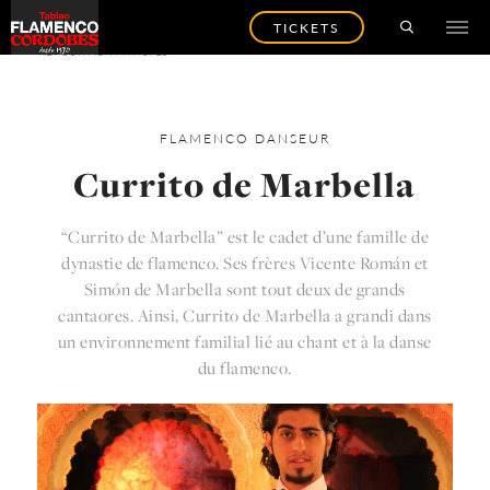
TICKETS
RETOUR AUX ARTISTES
FLAMENCO
DANSEUR
Currito de Marbella
“Currito de Marbella” est le cadet d’une famille de
dynastie de flamenco. Ses frères Vicente Román et
Simón de Marbella sont tout deux de grands
cantaores. Ainsi, Currito de Marbella a grandi dans
un environnement familial lié au chant et à la danse
du flamenco.