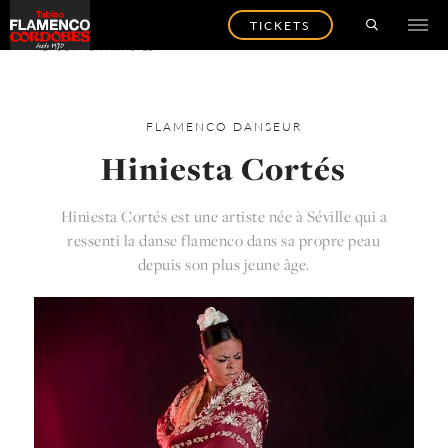
TICKETS
RETOUR AUX ARTISTES
FLAMENCO
DANSEUR
Hiniesta Cortés
Hiniesta Cortés est une artiste née à Séville qui a
ressenti la danse flamenco dans sa propre peau
depuis son plus jeune âge.