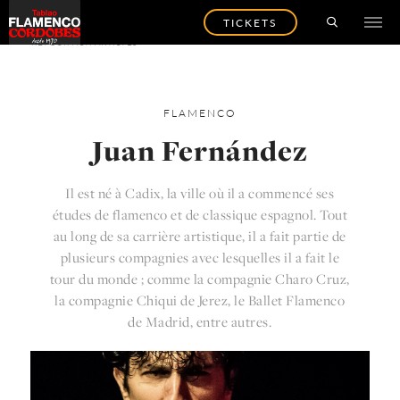
TICKETS
RETOUR AUX ARTISTES
FLAMENCO
Juan Fernández
Il est né à Cadix, la ville où il a commencé ses
études de flamenco et de classique espagnol. Tout
au long de sa carrière artistique, il a fait partie de
plusieurs compagnies avec lesquelles il a fait le
tour du monde ; comme la compagnie Charo Cruz,
la compagnie Chiqui de Jerez, le Ballet Flamenco
de Madrid, entre autres.