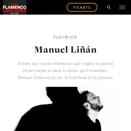
TICKETS
RETOUR AUX ARTISTES
FLAMENCO
Manuel Liñán
Artiste aux racines flamenco qui respire la pureté
en lui-même et dans la danse qu'il transmet.
Manuel Liñán est la vie, la fraîcheur et la passion.