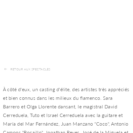
RETOUR AUX SPECTACLES
À côté d'eux, un casting d'élite, des artistes très appréciés
et bien connus dans les milieux du flamenco. Sara
Barrero et Olga Llorente dansant, le magistral David
Cerreduela, Tuto et Israel Cerreduela avec la guitare et
María del Mar Fernández, Juan Manzano "Coco", Antonio
Campos "Bocaillo", Jonathan Reyes, José de la Miguela et