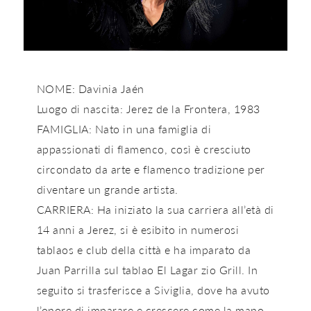
NOME: Davinia Jaén
Luogo di nascita: Jerez de la Frontera, 1983
FAMIGLIA: Nato in una famiglia di
appassionati di flamenco, così è cresciuto
circondato da arte e flamenco tradizione per
diventare un grande artista.
CARRIERA: Ha iniziato la sua carriera all’età di
14 anni a Jerez, si è esibito in numerosi
tablaos e club della città e ha imparato da
Juan Parrilla sul tablao El Lagar zio Grill. In
seguito si trasferisce a Siviglia, dove ha avuto
l’onore di imparare e crescere come la mano