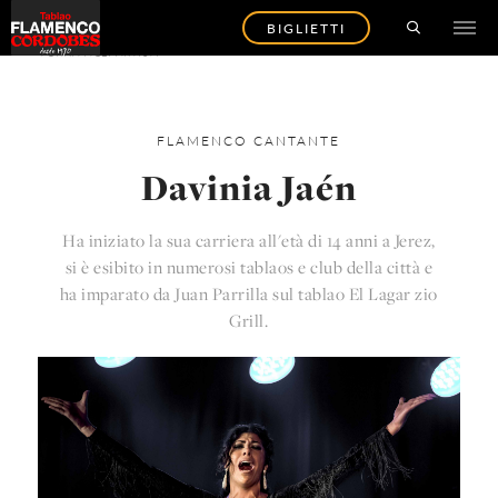
BIGLIETTI
TORNA AGLI ARTISTI
FLAMENCO
CANTANTE
Davinia Jaén
Ha iniziato la sua carriera all'età di 14 anni a Jerez,
si è esibito in numerosi tablaos e club della città e
ha imparato da Juan Parrilla sul tablao El Lagar zio
Grill.