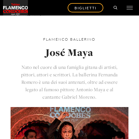
BIGLIETTI
TORNA AGLI ARTISTI
FLAMENCO
BALLERINO
José Maya
Nato nel cuore di una famiglia gitana di artisti,
pittori, attori e scrittori. La ballerina Fernanda
Romero è una dei suoi antenati, oltre ad essere
legato al famoso pittore Antonio Maya e al
cantante Gabriel Moreno.