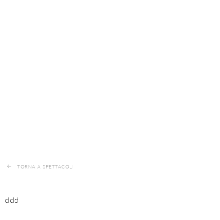
TORNA A SPETTACOLI
ddd