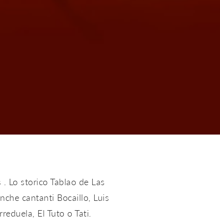
 . Lo storico Tablao de Las
anche cantanti Bocaillo, Luis
rreduela, El Tuto o Tati.