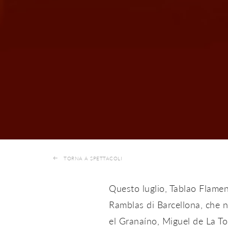
TORNA A SPETTACOLI
Questo luglio, Tablao Flamen
Ramblas di Barcellona, ​​​​ch
el Granaíno, Miguel de La Tole