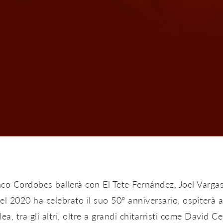
co Cordobes ballerà con El Tete Fernández, Joel Vargas
e nel 2020 ha celebrato il suo 50° anniversario, ospiterà 
a, tra gli altri, oltre a grandi chitarristi come David Ce