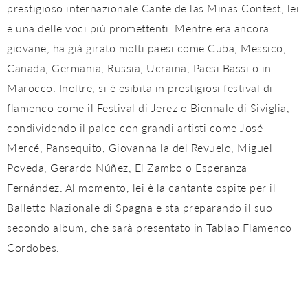
prestigioso internazionale Cante de las Minas Contest, lei
è una delle voci più promettenti. Mentre era ancora
giovane, ha già girato molti paesi come Cuba, Messico,
Canada, Germania, Russia, Ucraina, Paesi Bassi o in
Marocco. Inoltre, si è esibita in prestigiosi festival di
flamenco come il Festival di Jerez o Biennale di Siviglia,
condividendo il palco con grandi artisti come José
Mercé, Pansequito, Giovanna la del Revuelo, Miguel
Poveda, Gerardo Núñez, El Zambo o Esperanza
Fernández. Al momento, lei è la cantante ospite per il
Balletto Nazionale di Spagna e sta preparando il suo
secondo album, che sarà presentato in Tablao Flamenco
Cordobes.
Paloma Fantova tornerà di nuovo a novembre. Nato a
Puerto Real, Cádiz, lei è stato introdotto al flamenco da
suo padre, e fu debutto in televisione a 6 anni e sul palco