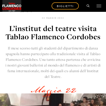
BIGLIETTI
TORNA ALLE NEWS
22 MAGGIO 2022
L’institut del teatre visita
Tablao Flamenco Cordobes
Il mese scorso tutti gli studenti del dipartimento di danza
spagnola hanno partecipato alla tradizionale visita al Tablao
Flamenco Cordobes. Una tanto attesa partenza che avvicina
i nostri giovani ballerini al mondo del flamenco e di artisti di
fama internazionale, molti dei quali ex-alunni dell'Institut
del Teatre.
Maggio 22