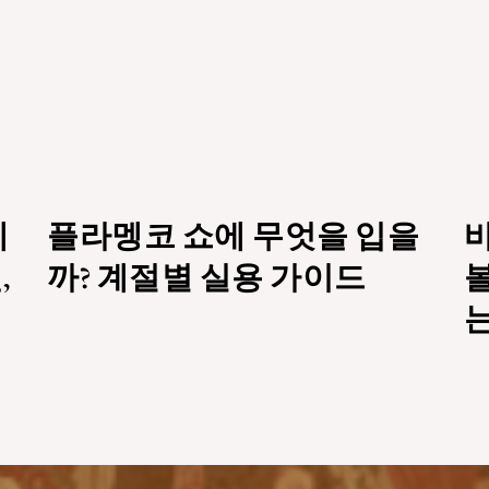
페
플라멩코 쇼에 무엇을 입을
,
까? 계절별 실용 가이드
볼
는