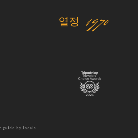
열정 1970
y guide by locals