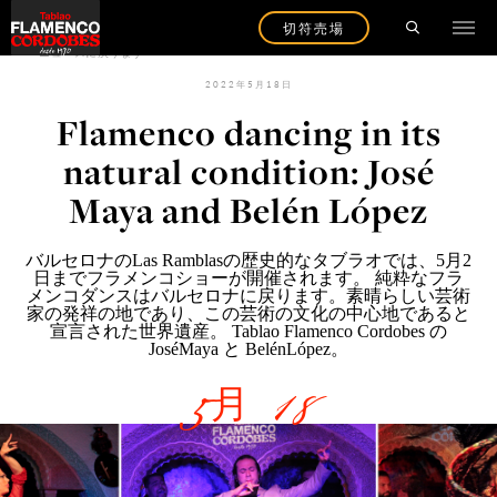
切符売場
ニュースに戻ります
2022年5月18日
Flamenco dancing in its
natural condition: José
Maya and Belén López
バルセロナのLas Ramblasの歴史的なタブラオでは
、5月2
日までフラメンコショーが開催されます。 純粋なフラ
メンコダンスはバルセロナに戻ります。素晴らしい芸術
家の発祥の地であり、この芸術の文化の中心地であると
宣言された世界遺産。
Tablao Flamenco Cordobes
の
JoséMaya と BelénLópez。
5月 18