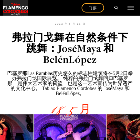
门票
返回新闻
2022 年 5 月 18 日
弗拉门戈舞在自然条件下
跳舞：JoséMaya 和
BelénLópez
巴塞罗
那Las Ramblas历史悠久的标志性建筑将在5月2日举
办弗拉门戈国际展览
。 纯粹的弗拉门戈舞回归巴塞罗
那，是伟大艺术家的摇篮，也是这一艺术宣传为世界遗产
的文化中心。
Tablao Flamenco Cordobes
的 JoséMaya 和
BelénLópez。
18 5 月