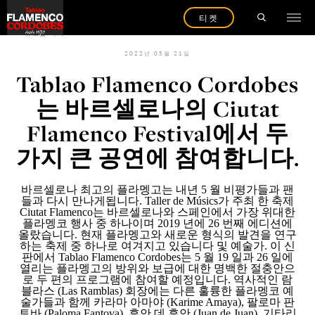
티켓
뉴스를 다시
2022년 05월 21일
Tablao Flamenco Cordobes
는 바르셀로나의 Ciutat
Flamenco Festival에서 두
가지 큰 공연에 참여합니다.
바르셀로나 최고의 플라멩고는 내년
5 월 비평가들과 팬
들과 다시 만나게됩니다.
Taller de Músics
가 주최 한 축제
Ciutat Flamenco
는 바르셀로나와 스페인에서 가장 위대한
플라멩코 행사 중 하나이며 2019 년에 26 번째 에디션에
올랐습니다. 현재 플라멩고와 새로운 형식의 발견을 연구
하는 축제 중 하나로 여겨지고 있습니다 및 예술가. 이 신
판에서
Tablao Flamenco Cordobes
는 5 월 19 일과 26 일에
열리는 플라멩고의 방위와 보급에 대한 명백한 절충안으
로 두 편의 프로그램에 참여할 예정입니다. 역사적인 람
블라스 (Las Ramblas) 회장에는 다른 훌륭한 플라멩코 예
술가들과 함께 카라마 아마야 (
Karime Amaya
), 팔로마 판
토바 (
Paloma Fantova
), 후안 데 후안 (
Juan de Juan
), 기타리