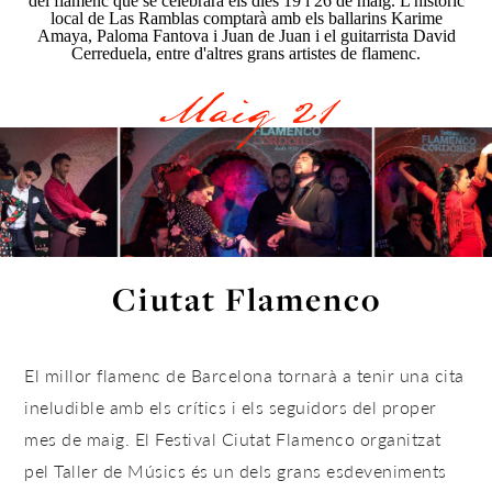
del flamenc que se celebrarà els dies 19 i 26 de maig. L'històric
local de Las Ramblas comptarà amb els ballarins
Karime
Amaya,
Paloma Fantova
i
Juan de Juan
i el guitarrista David
Cerreduela, entre d'altres grans artistes de flamenc.
Maig 21
Ciutat Flamenco
El millor flamenc de Barcelona tornarà a tenir una cita
ineludible amb els crítics i els seguidors del proper
mes de maig. El Festival Ciutat Flamenco organitzat
pel Taller de Músics és un dels grans esdeveniments