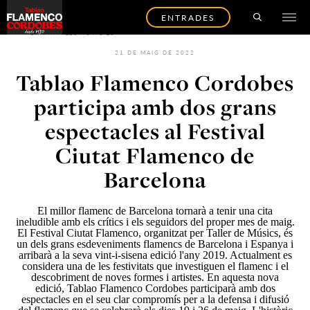
ENTRADES
TORNAR A LES NOTÍCIES
21 DE MAIG DE 2022
Tablao Flamenco Cordobes
participa amb dos grans
espectacles al Festival
Ciutat Flamenco de
Barcelona
El millor
flamenc de Barcelona
tornarà a tenir una cita
ineludible amb els crítics i els seguidors del proper mes de maig.
El Festival
Ciutat Flamenco
, organitzat per
Taller de Músics,
és
un dels grans esdeveniments flamencs de Barcelona i Espanya i
arribarà a la seva vint-i-sisena edició l'any 2019. Actualment es
considera una de les festivitats que investiguen el flamenc i el
descobriment de noves formes i artistes. En aquesta nova
edició,
Tablao Flamenco Cordobes
participarà amb dos
espectacles en el seu clar compromís per a la defensa i difusió