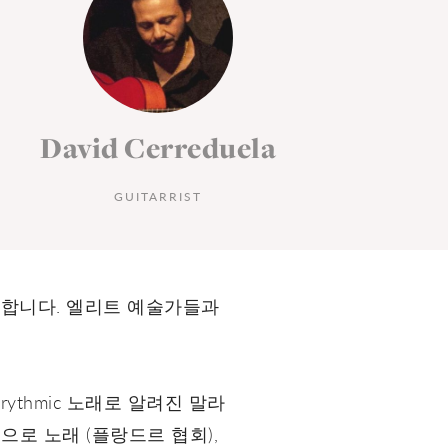
David Cerreduela
D
GUITARRIST
 환영합니다. 엘리트 예술가들과
의 rythmic 노래로 알려진 말라
으로 노래 (플랑드르 협회),