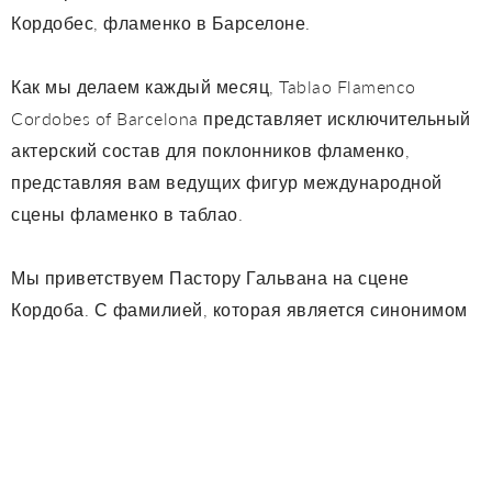
Кордобес, фламенко в Барселоне.
Как мы делаем каждый месяц, Tablao Flamenco
Cordobes of Barcelona представляет исключительный
актерский состав для поклонников фламенко,
представляя вам ведущих фигур международной
сцены фламенко в таблао.
Мы приветствуем Пастору Гальвана на сцене
Кордоба. С фамилией, которая является синонимом
аутентичного фламенко, сестры гения и уникального
Израиля Галвана и дочери «маэстро» Хосе Гальвана.
Обладая навыками для исполнения самого
авангардного танца фламенко и наследника самых
уважаемых традиционных танцоров из Трианы, она