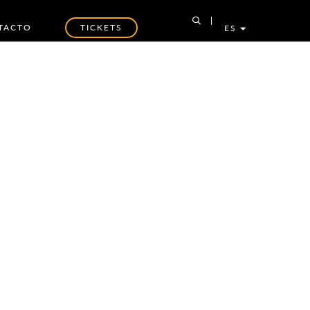
TACTO
TICKETS
ES