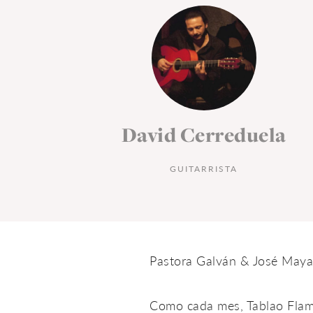
Marzo 2016
duela
Tablao Flamenc
Cordobes
A
Pastora Galván & José Maya
Como cada mes, Tablao Flame