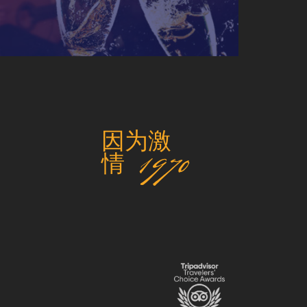
因为激
情 1970