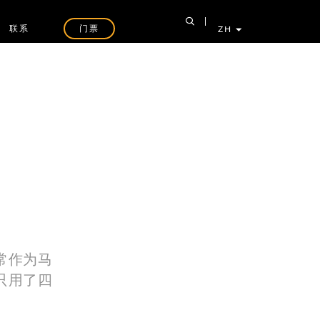
联系
门票
ZH
常作为马
只用了四
。