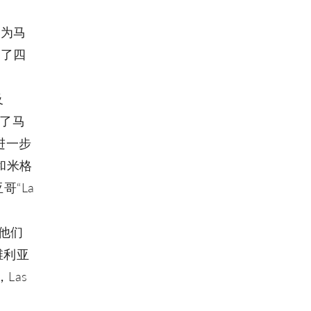
作为马
用了四
及
加了马
进一步
和米格
哥“La
，他们
维利亚
，Las
，