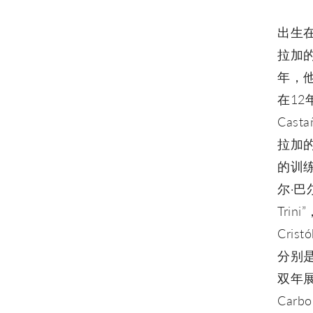
出生
拉加
年，他
在1
Cas
拉加
的训
尔·巴
Trini
Cri
分别
双年展E
Carb