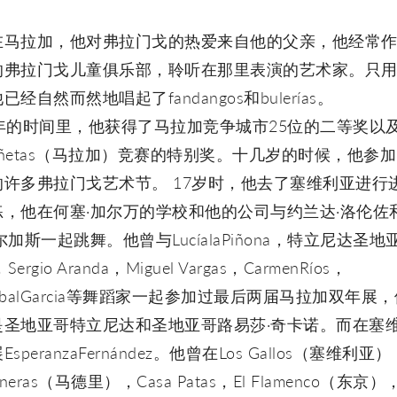
在马拉加，他对弗拉门戈的热爱来自他的父亲，他经常
的弗拉门戈儿童俱乐部，聆听在那里表演的艺术家。只
已经自然而然地唱起了fandangos和bulerías。
2年的时间里，他获得了马拉加竞争城市25位的二等奖以
tañetas（马拉加）竞赛的特别奖。十几岁的时候，他参
的许多弗拉门戈艺术节。 17岁时，他去了塞维利亚进行
练，他在何塞·加尔万的学校和他的公司与约兰达·洛伦佐
尔加斯一起跳舞。他曾与LucíalaPiñona，特立尼达圣地亚
”，Sergio Aranda，Miguel Vargas，CarmenRíos，
stóbalGarcia等舞蹈家一起参加过最后两届马拉加双年展
是圣地亚哥特立尼达和圣地亚哥路易莎·奇卡诺。而在塞
speranzaFernández。他曾在Los Gallos（塞维利亚）
oneras（马德里），Casa Patas，El Flamenco（东京）