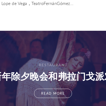
o Lope de Vega，TeatroFernánGómez…
RESTAURANT
新年除夕晚会和弗拉门戈派
READ MORE