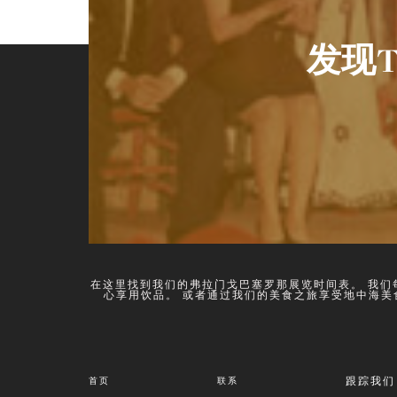
发现Ta
在这里找到我们的弗拉门戈巴塞罗那展览时间表。 我们每年
心享用饮品。 或者通过我们的美食之旅享受地中海美食盛
跟踪我们
首页
联系