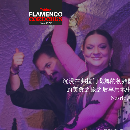
沉浸在弗拉门戈舞的初始阶
的美食之旅之后享用地
Nasr