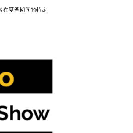
常在夏季期间的特定