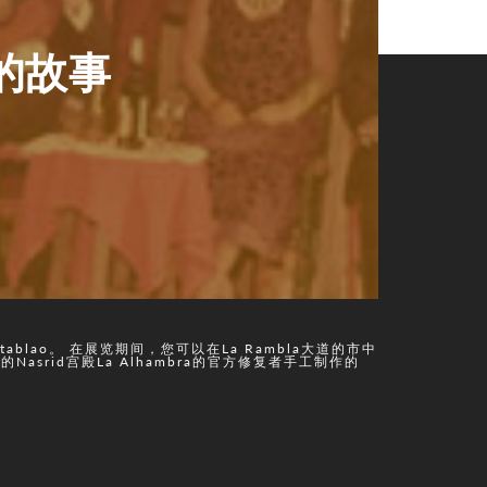
es的故事
ao。 在展览期间，您可以在La Rambla大道的市中
rid宫殿La Alhambra的官方修复者手工制作的