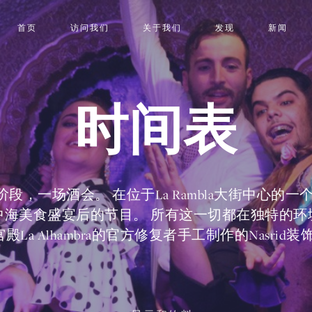
首页
访问我们
关于我们
发现
新闻
时间表
段，一场酒会。 在位于La Rambla大街中心的一
中海美食盛宴后的节目。 所有这一切都在独特的环
id宫殿La Alhambra的官方修复者手工制作的Nasrid